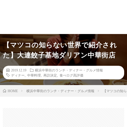
【マツコの知らない世界で紹介され
た】大連餃子基地ダリアン中華街店
2019.12.19
横浜中華街のランチ・ディナー・グルメ情報
ディナー
,
中華料理
,
再訪決定
,
食べログ高評価
横浜中華街のランチ・ディナー・グルメ情報
【マツコの知ら
HOME