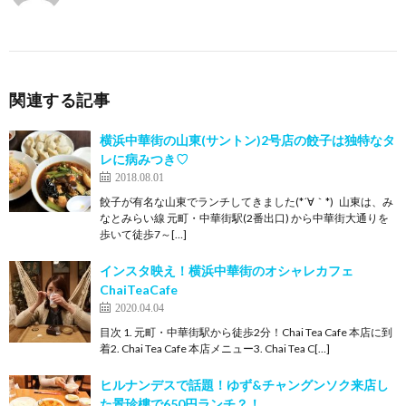
関連する記事
横浜中華街の山東(サントン)2号店の餃子は独特なタ
レに病みつき♡
2018.08.01
餃子が有名な山東でランチしてきました(*´∀｀*) 山東は、み
なとみらい線 元町・中華街駅(2番出口) から中華街大通りを
歩いて徒歩7～[…]
インスタ映え！横浜中華街のオシャレカフェ
ChaiTeaCafe
2020.04.04
目次 1. 元町・中華街駅から徒歩2分！Chai Tea Cafe 本店に到
着2. Chai Tea Cafe 本店メニュー3. Chai Tea C[…]
ヒルナンデスで話題！ゆず&チャングンソク来店し
た景珍樓で650円ランチ？！