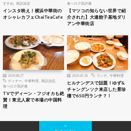
すすめ
,
再訪決定
食べログ高評価
インスタ映え！横浜中華街の
【マツコの知らない世界で紹
オシャレカフェChaiTeaCafe
介された】大連餃子基地ダリ
アン中華街店
2019.08.27
2019.05.26
ランチ
,
中華料理
ディナー
,
中華料理
,
再訪決定
,
ヒルナンデスで話題！ゆず&
食べログ高評価
チャングンソク来店した景珍
TVでディーン・フジオカも絶
樓で650円ランチ？！
賛！東北人家で本場の中国料
理