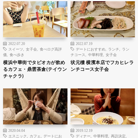
2022.07.20
2022.07.19
スイーツ
,
女子会
,
食べログ高評
デートにおすすめ
,
ランチ
,
ラン
価
,
食べ歩き
チコース
,
中華料理
,
女子会
横浜中華街でタピオカが飲め
状元樓 横濱本店でフカヒレラ
るカフェ・鼎雲茶倉(テイウン
ンチコース女子会
チャクラ)
2020.04.04
2019.12.19
エスニック
,
カフェ
,
デートにお
ディナー
,
中華料理
,
再訪決定
,