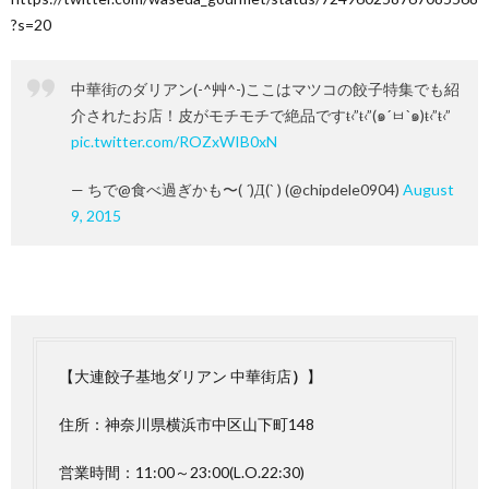
?s=20
中華街のダリアン(-^艸^-)ここはマツコの餃子特集でも紹
介されたお店！皮がモチモチで絶品ですŧ‹”ŧ‹”(๑´ㅂ`๑)ŧ‹”ŧ‹”
pic.twitter.com/ROZxWIB0xN
— ちで@食べ過ぎかも〜( ´)Д(` ) (@chipdele0904)
August
9, 2015
【大連餃子基地ダリアン 中華街店
）
】
住所：神奈川県横浜市中区山下町148
営業時間：11:00～23:00(L.O.22:30)