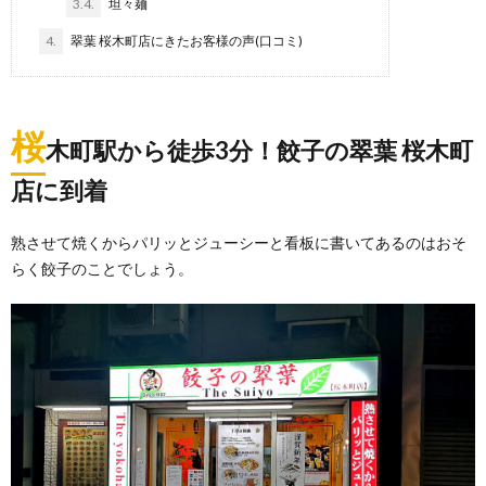
3.4.
坦々麺
4.
翠葉 桜木町店にきたお客様の声(口コミ)
桜
木町駅から徒歩3分！餃子の翠葉 桜木町
店に到着
熟させて焼くからパリッとジューシーと看板に書いてあるのはおそ
らく餃子のことでしょう。