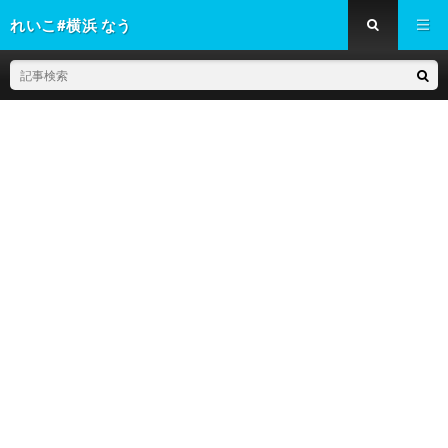
れいこ#横浜 なう