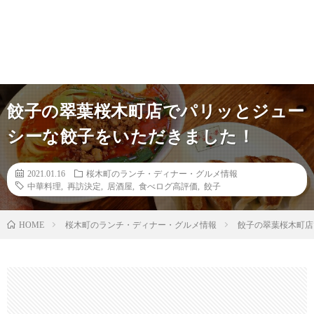
餃子の翠葉桜木町店でパリッとジュー
シーな餃子をいただきました！
2021.01.16
桜木町のランチ・ディナー・グルメ情報
中華料理
,
再訪決定
,
居酒屋
,
食べログ高評価
,
餃子
桜木町のランチ・ディナー・グルメ情報
餃子の翠葉桜木町店
HOME