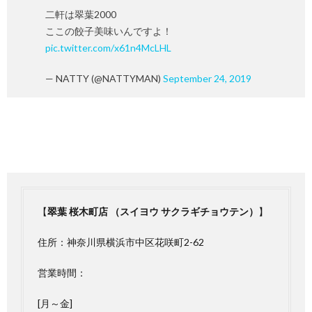
二軒は翠葉2000
ここの餃子美味いんですよ！
pic.twitter.com/x61n4McLHL
— NATTY (@NATTYMAN)
September 24, 2019
【
翠葉 桜木町店 （スイヨウ サクラギチョウテン）
】
住所：神奈川県横浜市中区花咲町2-62
営業時間：
[月～金]