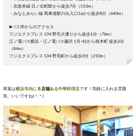
・京急本線 日ノ出町駅から徒歩7分（510m）
・みなとみらい線 馬車道駅の出入口1aから徒歩8分（640m）
■バス停からのアクセス
フジエクスプレス 134 野毛大通りから徒歩1分（76m）
江ノ電バス横浜・江ノ電バス藤沢 1月-42から桜木町 徒歩2分
（84m）
フジエクスプレス 134 野毛町から徒歩3分（210m）
翠葉は
横浜市内に
５店舗
ある中華料理店
です！気軽に入れる雰囲
気、いいですね(＾＾)