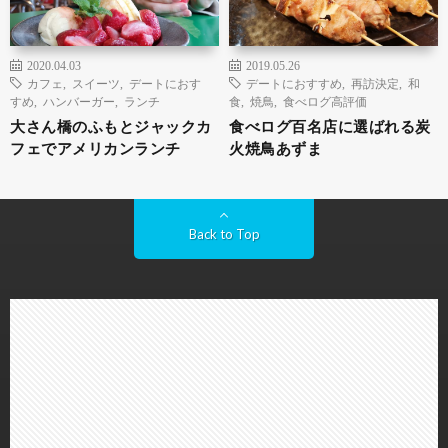
2020.04.03
2019.05.26
カフェ
,
スイーツ
,
デートにおす
デートにおすすめ
,
再訪決定
,
和
すめ
,
ハンバーガー
,
ランチ
食
,
焼鳥
,
食べログ高評価
大さん橋のふもとジャックカ
食べログ百名店に選ばれる炭
フェでアメリカンランチ
火焼鳥あずま
Back to Top