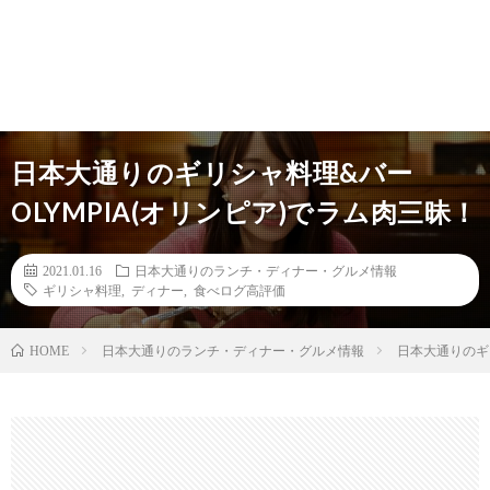
日本大通りのギリシャ料理&バー
OLYMPIA(オリンピア)でラム肉三昧！
2021.01.16
日本大通りのランチ・ディナー・グルメ情報
ギリシャ料理
,
ディナー
,
食べログ高評価
日本大通りのランチ・ディナー・グルメ情報
日本大通りのギリ
HOME