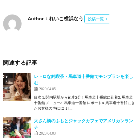
Author：れいこ横浜なう
投稿一覧
関連する記事
レトロな純喫茶・馬車道十番館でモンブランを楽し
む
2020.04.05
目次 1. 関内駅駅から徒歩2分！馬車道十番館に到着2. 馬車道
十番館 メニュー3. 馬車道十番館 レポート4. 馬車道十番館にき
たお客様の声(口コミ[…]
大さん橋のふもとジャックカフェでアメリカンラン
チ
2020.04.03