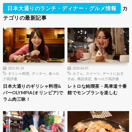
日本大通りのランチ・ディナー・グルメ情報
カ
テゴリの最新記事
2021.01.16
2020.04.05
ギリシャ料理
,
ディナー
,
食べロ
カフェ
,
スイーツ
,
デートにおす
グ高評価
すめ
,
再訪決定
,
食べログ高評価
日本大通りのギリシャ料理&
レトロな純喫茶・馬車道十番
バーOLYMPIA(オリンピア)で
館でモンブランを楽しむ
ラム肉三昧！