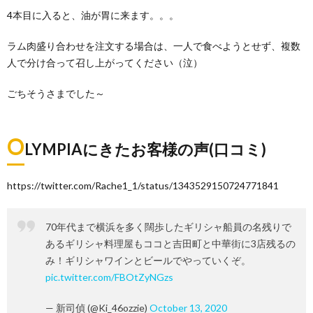
4本目に入ると、油が胃に来ます。。。
ラム肉盛り合わせを注文する場合は、一人で食べようとせず、複数
人で分け合って召し上がってください（泣）
ごちそうさまでした～
O
LYMPIAにきたお客様の声(口コミ)
https://twitter.com/Rache1_1/status/1343529150724771841
70年代まで横浜を多く闊歩したギリシャ船員の名残りで
あるギリシャ料理屋もココと吉田町と中華街に3店残るの
み！ギリシャワインとビールでやっていくぞ。
pic.twitter.com/FBOtZyNGzs
— 新司偵 (@Ki_46ozzie)
October 13, 2020