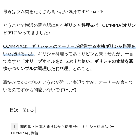
最近はラム肉をたくさん食べたい気分ですΨ・ω・Ψ
とうことで横浜の関内駅にある
ギリシャ料理&バーOLYMPIA(オリン
ピア)
にやってきました♪
OLYMPIAは、ギリシャ人のオーナーが経営する
本格ギリシャ料理
を
いただけるお店
。ギリシャ料理ってあまりピンと来ませんが、一言
で表すと「
オリーブオイルをたっぷりと使い、ギリシャの食材を豪
快かつシンプルに調理したお料理
」とのこと。
​豪快かつシンプルというのが難しい表現ですが、オーナーが言って
いるのですから間違いないです( ｰ`дｰ´)
目次
1.
関内駅・日本大通り駅から徒歩6分！ギリシャ料理&バー
OLYMPIAに到着